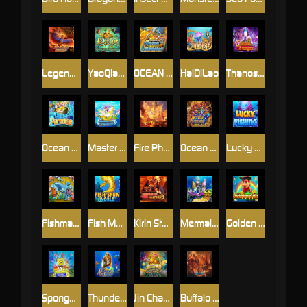
Legend of the phoenix
YaoQianShu
OCEAN MONSTER 2
HaiDiLao
Thanos Avengers
Ocean Paradise
Master Of The Deep
Fire Phoenix
Ocean King 3
Lucky Fishing
Fishman Wharf
Fish Music World
Kirin Storm
Mermaids-6s
Golden Legend Plus
Spongebob
Thunder Dragon
Jin Chan Bu Yu
Buffalo thunder