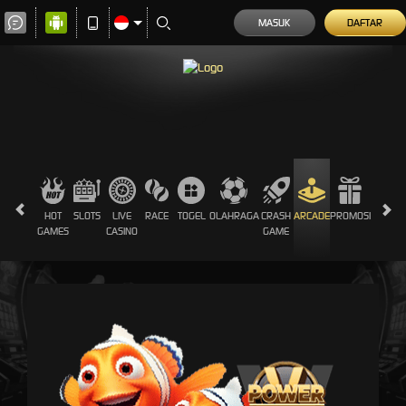
MASUK
DAFTAR
HOT
SLOTS
LIVE
RACE
TOGEL
OLAHRAGA
CRASH
ARCADE
PROMOSI
GAMES
CASINO
GAME