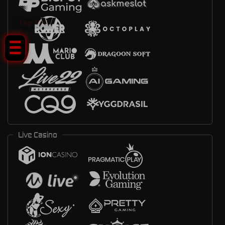
Tap Me!
Live Casino