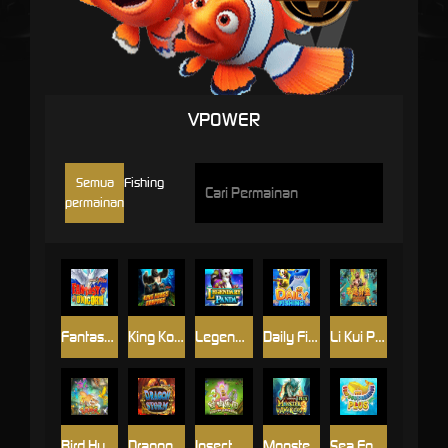
VPOWER
Semua
Fishing
permainan
Fantasy Unicorn
King Kong’s Rampage
Legendary Panda
Daily Fishing
Li Kui Pi Yu
Bird Hunter
Dragon Storm
Insect Paradise
Monster Awaken plus
Sea Food Paradise II Plus