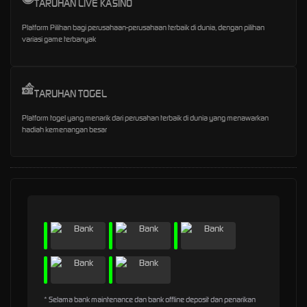
TARUHAN LIVE KASINO
Platform Pilihan bagi perusahaan-perusahaan terbaik di dunia, dengan pilihan
variasi game terbanyak
TARUHAN TOGEL
Platform togel yang menarik dari perusahan terbaik di dunia yang menawarkan
hadiah kemenangan besar
* Selama bank maintenance dan bank offline deposit dan penarikan