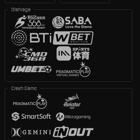
Olahraga
Crash Game