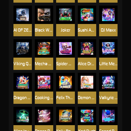
AI OF ZEUS
Black WuKong
Joker
Sushi Avenger
DJ Maxx
Viking Quest
Mecha Kaiju
Spider Woman
Alice Dream
Little Mermaid
Dragon Festive
Cooking Red
Felix The Robber
Demon Fox
Valkyrie Profile