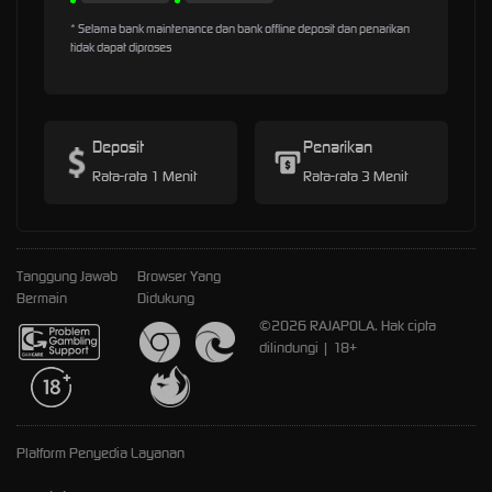
* Selama bank maintenance dan bank offline deposit dan penarikan
tidak dapat diproses
Deposit
Penarikan
Rata-rata 1 Menit
Rata-rata 3 Menit
Tanggung Jawab
Browser Yang
Bermain
Didukung
©2026 RAJAPOLA. Hak cipta
dilindungi | 18+
Platform Penyedia Layanan