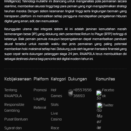
Intelligence). Teknologi mutakhir ini dirancang untuk menganalisis pola permainan secara
real-time, memberikan akurasi tinggi bagi para pemain yang ingin mengoptimalkan strategi
taruhan mereka. Dengan sistem keamanan tingkat tinggi serta lingkungan bermain yang
transparan, platform ini memastikan setiap pengguna mendapatkan pengalaman hiburan
digital yang aman, adil, dan memuaskan.
Keunggulan utama dari integrasi sistem AI ini adalah jaminan kemudahan meraih
kemenangan besar (JP) yang didukung oleh persentase Return to Player (RTP) tertinggi di
kelasnya. Baik pemain pemula maupun berpengalaman dapat memanfaatkan panduan
akurat tersebut untuk memilih waktu dan jenis permainan yang paling potensial
memberikan hoki maksimal setiap hari. Didukung pula oleh layanan transaksi finansial yang
super cepat serta dukungan pelanggan siaga 24 jam, RAJAPOLA terus membuktikan diri
sebagai destinasi utama bagi pencinta slot digital modern tahun ini.
Kebijaksanaan
Platform
Kategori
Dukungan
Komunitas
Tentang
Promosi
Hot
+8557656
Facebo
RAJAPOLA
Games
36693
ok
Loyalty
Responsible
Slots
Twitter
Referral
Gambling
Live
Pusat Bantuan
Casino
Syarat dan
Race