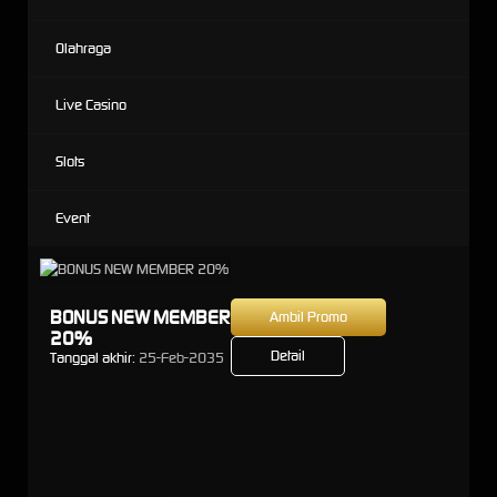
Olahraga
Live Casino
Slots
Event
BONUS NEW MEMBER
Ambil Promo
20%
Detail
Tanggal akhir:
25-Feb-2035