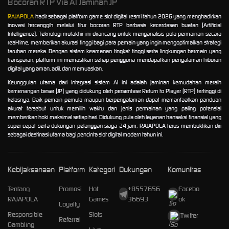
Bocoran RTP Via AI Jaminan JP
RAJAPOLA
hadir sebagai platform game slot digital resmi tahun 2026 yang menghadirkan
inovasi tercanggih melalui fitur bocoran RTP berbasis kecerdasan buatan (Artificial
Intelligence). Teknologi mutakhir ini dirancang untuk menganalisis pola permainan secara
real-time, memberikan akurasi tinggi bagi para pemain yang ingin mengoptimalkan strategi
taruhan mereka. Dengan sistem keamanan tingkat tinggi serta lingkungan bermain yang
transparan, platform ini memastikan setiap pengguna mendapatkan pengalaman hiburan
digital yang aman, adil, dan memuaskan.
Keunggulan utama dari integrasi sistem AI ini adalah jaminan kemudahan meraih
kemenangan besar (JP) yang didukung oleh persentase Return to Player (RTP) tertinggi di
kelasnya. Baik pemain pemula maupun berpengalaman dapat memanfaatkan panduan
akurat tersebut untuk memilih waktu dan jenis permainan yang paling potensial
memberikan hoki maksimal setiap hari. Didukung pula oleh layanan transaksi finansial yang
super cepat serta dukungan pelanggan siaga 24 jam, RAJAPOLA terus membuktikan diri
sebagai destinasi utama bagi pencinta slot digital modern tahun ini.
Kebijaksanaan
Platform
Kategori
Dukungan
Komunitas
Tentang
Promosi
Hot
+8557656
Facebo
RAJAPOLA
Games
36693
ok
Loyalty
Responsible
Slots
Twitter
Referral
Gambling