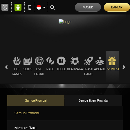
MASUK
DAFTAR
HOT
SLOTS
LIVE
RACE
TOGEL
OLAHRAGA
CRASH
ARCADE
PROMOSI
GAMES
CASINO
GAME
Semua Promosi
Semua Event Provider
Semua Promosi
Member Baru