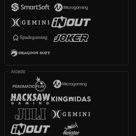
Arcade