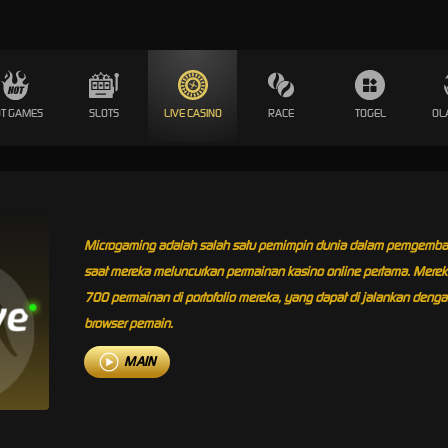
T GAMES
SLOTS
LIVE CASINO
RACE
TOGEL
OL
Microgaming adalah salah satu pemimpin dunia dalam pemgembang
saat mereka meluncurkan permainan kasino online pertama. Mereka b
700 permainan di portofolio mereka, yang dapat di jalankan deng
browser pemain.
MAIN